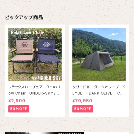
ピックアップ商品
リラックスローチェア Relax L
クリードⅡ ダークオリーブ K
ow Chair UNDER-SKY /ア
LYDE Ⅱ DARK OLIVE CA
ンダースカイ
MPING CLUB/キャンピングク
¥2,900
¥70,950
ラブ
50%OFF
50%OFF