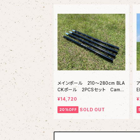
メインポール 210～280cm BLA
CKポール 2PCSセット Campi
E
ng club /キャンピングクラブ
¥14,720
¥
SOLD OUT
20%OFF