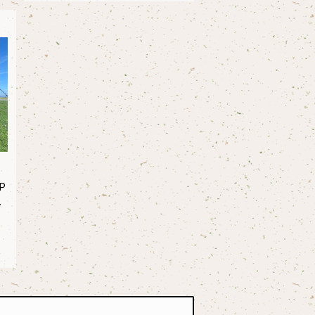
P
L
ラ