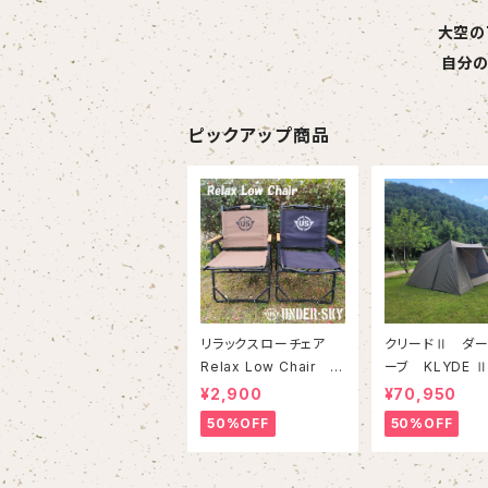
大空の
自分の
ピックアップ商品
リラックスローチェア
クリードⅡ ダー
Relax Low Chair U
ーブ KLYDE Ⅱ
NDER-SKY /アンダー
K OLIVE CA
¥2,900
¥70,950
スカイ
CLUB/キャンピ
50%OFF
50%OFF
ラブ